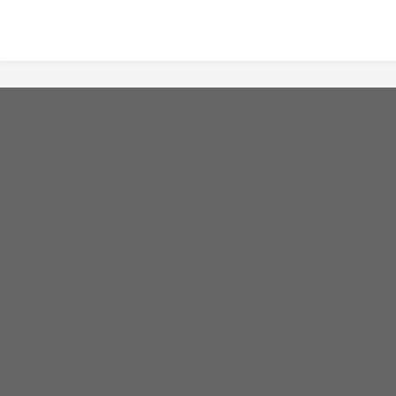
关于我们
喜顺旅居车
挂车
关于我们