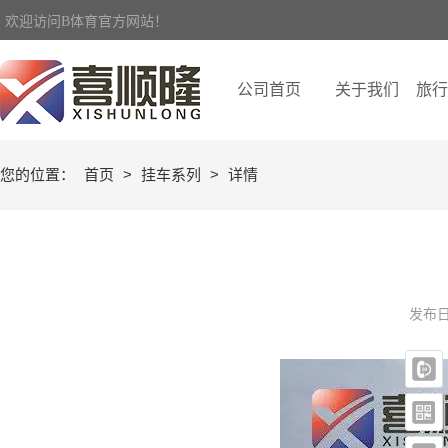
欢迎访问B体育官方网站！
公司首页
关于我们
旅行
您的位置：
首页
>
挂车系列
>
详情
发布日期