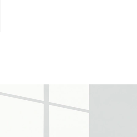
区，交通便利。
产品展示﻿