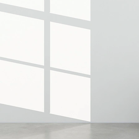
主要经营范围包括专用汽车、金属容器及机械加工协作的生
产、销售及挂车、专用汽车的技术开发、咨询服务等。