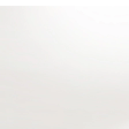
资讯中心
喜顺隆旅居车坚持人性化设计，精细化生产，温