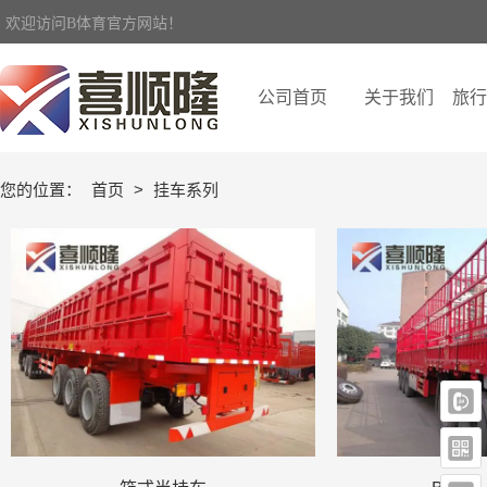
欢迎访问B体育官方网站！
公司首页
关于我们
旅行
您的位置：
首页
>
挂车系列