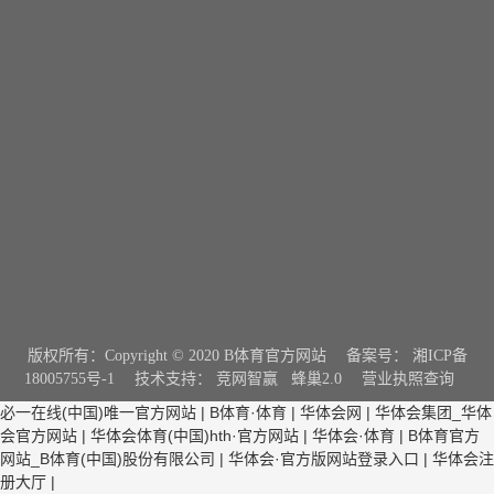
关于我们
喜顺旅居车
挂车
关于我们
版权所有：Copyright © 2020 B体育官方网站
备案号：
湘ICP备
18005755号-1
技术支持：
竞网智赢
蜂巢2.0
营业执照查询
必一在线(中国)唯一官方网站
|
B体育·体育
|
华体会网
|
华体会集团_华体
会官方网站
|
华体会体育(中国)hth·官方网站
|
华体会·体育
|
B体育官方
网站_B体育(中国)股份有限公司
|
华体会·官方版网站登录入口
|
华体会注
册大厅
|